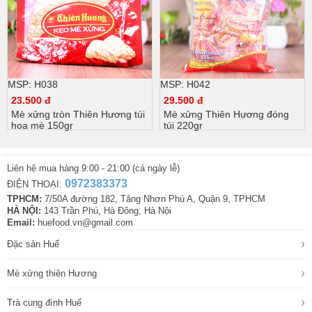
MSP: H038
MSP: H042
23.500 đ
29.500 đ
Mè xửng tròn Thiên Hương túi
Mè xửng Thiên Hương đóng
hoa mè 150gr
túi 220gr
Liên hệ mua hàng 9:00 - 21:00 (cả ngày lễ)
0972383373
ĐIỆN THOẠI:
TPHCM:
7/50A đường 182, Tăng Nhơn Phú A, Quận 9, TPHCM
HÀ NỘI:
143 Trần Phú, Hà Đông, Hà Nội
Email:
huefood.vn@gmail.com
›
Đặc sản Huế
›
Mè xửng thiên Hương
›
Trà cung đình Huế