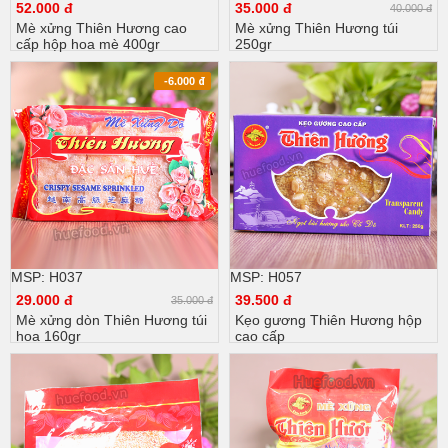
52.000 đ
35.000 đ
40.000 đ
Mè xửng Thiên Hương cao
Mè xửng Thiên Hương túi
cấp hộp hoa mè 400gr
250gr
-6.000
đ
MSP: H037
MSP: H057
29.000 đ
39.500 đ
35.000 đ
Mè xửng dòn Thiên Hương túi
Kẹo gương Thiên Hương hộp
hoa 160gr
cao cấp