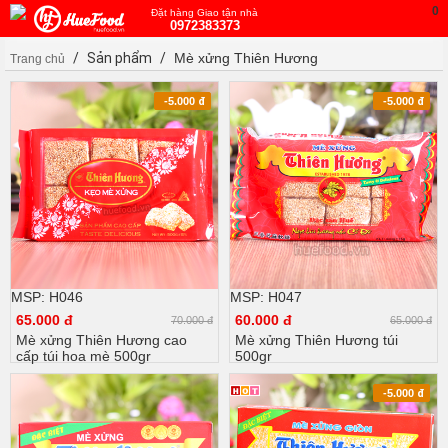
0
Đặt hàng Giao tận nhà
0972383373
/
Sản phẩm
/
Mè xửng Thiên Hương
Trang chủ
-5.000
đ
-5.000
đ
MSP: H046
MSP: H047
65.000 đ
60.000 đ
70.000 đ
65.000 đ
Mè xửng Thiên Hương cao
Mè xửng Thiên Hương túi
cấp túi hoa mè 500gr
500gr
-5.000
đ