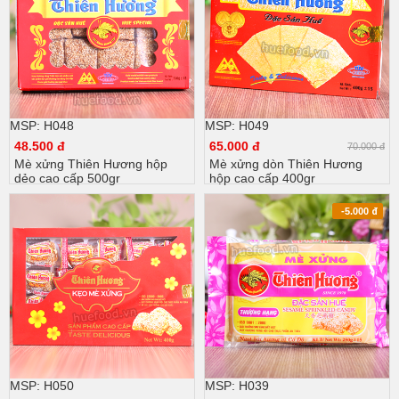
MSP: H048
MSP: H049
48.500 đ
65.000 đ
70.000 đ
Mè xửng Thiên Hương hộp
Mè xửng dòn Thiên Hương
dẻo cao cấp 500gr
hộp cao cấp 400gr
-5.000
đ
MSP: H050
MSP: H039