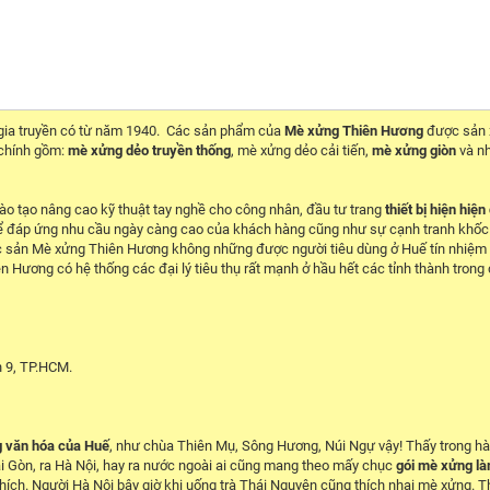
 gia truyền có từ năm 1940. Các sản phẩm của
Mè xửng Thiên Hương
được sản 
chính gồm:
mè xửng dẻo truyền thống
, mè xửng dẻo cải tiến,
mè xửng giòn
và nh
o tạo nâng cao kỹ thuật tay nghề cho công nhân, đầu tư trang
thiết bị hiện hiện
ể đáp ứng nhu cầu ngày càng cao của khách hàng cũng như sự cạnh tranh khốc 
c sản Mè xửng Thiên Hương không những được người tiêu dùng ở Huế tín nhiệm
 Hương có hệ thống các đại lý tiêu thụ rất mạnh ở hầu hết các tỉnh thành trong
 9, TP.HCM.
g văn hóa của Huế
, như chùa Thiên Mụ, Sông Hương, Núi Ngự vậy! Thấy trong hà
ài Gòn, ra Hà Nội, hay ra nước ngoài ai cũng mang theo mấy chục
gói mè xửng l
hích. Người Hà Nội bây giờ khi uống trà Thái Nguyên cũng thích nhai mè xửng. 