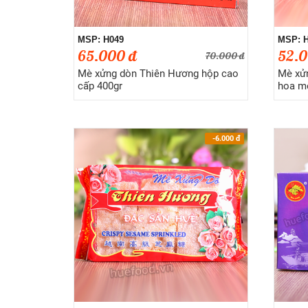
MSP: H049
MSP: 
65.000 đ
52.0
70.000 đ
Mè xửng dòn Thiên Hương hộp cao
Mè xử
cấp 400gr
hoa m
-6.000
đ