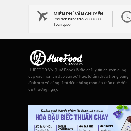
MIỄN PHÍ VẬN CHUYỂN
Cho đơn hàng trên 2.000.000
Toàn quốc
HUEFOOD.VN (Huế Food) là địa chỉ uy tín chuyên cung
cấp các món ăn đặc sản xứ Huế, từ ẩm thực trong cung
đình xưa vô cùng tỉ mỉ đến những món ăn thôn quê dân
dã thường ngày.