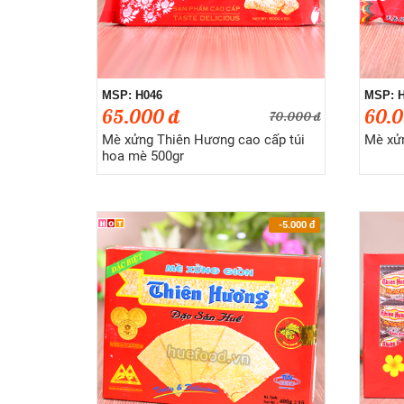
MSP: H046
MSP: 
65.000 đ
60.0
70.000 đ
Mè xửng Thiên Hương cao cấp túi
Mè xửn
hoa mè 500gr
-5.000
đ