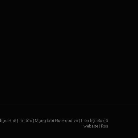
hực Huế
|
Tin tức
|
Mạng lưới HueFood.vn
|
Liên hệ
|
Sơ đồ
website
|
Rss