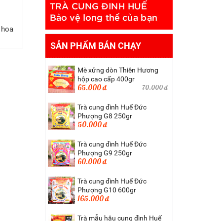
 hoa
SẢN PHẨM BÁN CHẠY
Mè xửng dòn Thiên Hương
hộp cao cấp 400gr
65.000 đ
70.000 đ
Trà cung đình Huế Đức
Phượng G8 250gr
50.000 đ
Trà cung đình Huế Đức
Phượng G9 250gr
60.000 đ
Trà cung đình Huế Đức
Phượng G10 600gr
165.000 đ
Trà mẫu hậu cung đình Huế