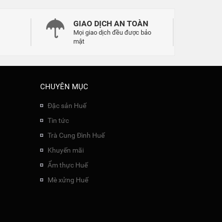
GIAO DỊCH AN TOÀN
Mọi giao dịch đều được bảo
mật
CHUYÊN MỤC
Đặc sản Huế
Tin tức
Trà Cung Đình Huế
Khuyến mãi
Ẩm thực Huế
Mè xửng Huế