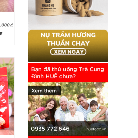
.000 đ
gr