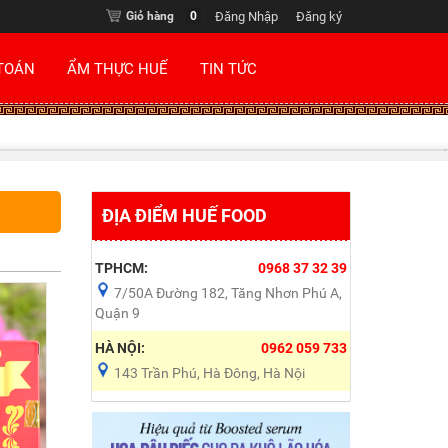
Giỏ hàng
0
Đăng Nhập
Đăng ký
TOÁN
ẨM THỰC HUẾ
TIN TỨC
ĐỊA ĐIỂM HUẾ FOOD
TPHCM:
0968 37 32 39
7/50A Đường 182, Tăng Nhơn Phú A,
Quận 9
HÀ NỘI:
0962 059 733
143 Trần Phú, Hà Đông, Hà Nội