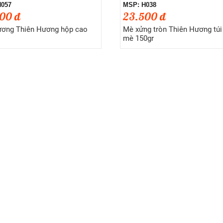
H057
MSP: H038
00 đ
23.500 đ
ương Thiên Hương hộp cao
Mè xửng tròn Thiên Hương túi
mè 150gr