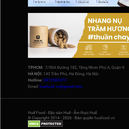
TPHCM:
7/50A Đường 182, Tăng Nhơn Phú A, Quận 9.
HÀ NỘI:
143 Trần Phú, Hà Đông, Hà Nội.
Hotline:
0972383373
Email:
huefood.vn@gmail.com
Huế Food - Đặc sản Huế - Ẩm thực Huế.
© Copyright 2014 - 2026 - Bản quyền
huefood.vn