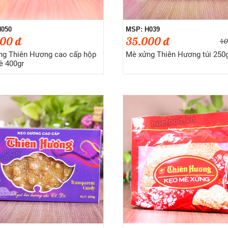
H050
MSP: H039
00 đ
35.000 đ
40
ng Thiên Hương cao cấp hộp
Mè xửng Thiên Hương túi 250
è 400gr