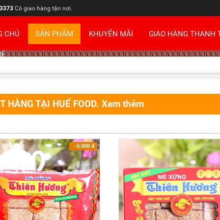
3373
Có giao hàng tận nơi.
G CHỦ
SẢN PHẨM
KHUYẾN MÃI
GIAO HÀNG THANH 
HỆ
T HÀNG TẠI HUẾ FOOD. Xem thêm
-5.000
đ