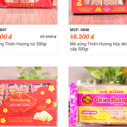
H047
MSP: H048
00 đ
48.500 đ
65.000 đ
g Thiên Hương túi 500gr
Mè xửng Thiên Hương hộp dẻ
cấp 500gr