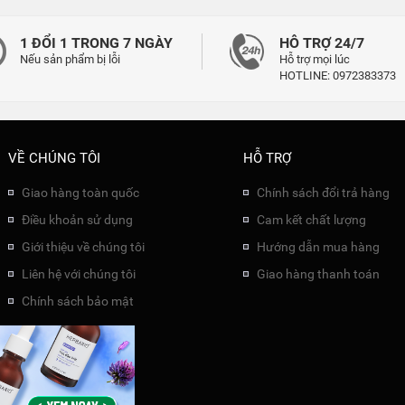
1 ĐỔI 1 TRONG 7 NGÀY
HỖ TRỢ 24/7
Nếu sản phẩm bị lỗi
Hỗ trợ mọi lúc
HOTLINE: 0972383373
VỀ CHÚNG TÔI
HỖ TRỢ
Giao hàng toàn quốc
Chính sách đổi trả hàng
Điều khoản sử dụng
Cam kết chất lượng
Giới thiệu về chúng tôi
Hướng dẫn mua hàng
Liên hệ với chúng tôi
Giao hàng thanh toán
Chính sách bảo mật