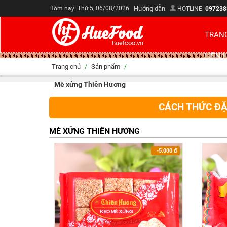
Hôm nay: Thứ 5, 06/08/2026
Hướng dẫn
HOTLINE:
097238
TRAN
LIÊN 
Trang chủ
Sản phẩm
/
/
Mè xửng Thiên Hương
CÁCH THỨC ĐẶ
MÈ XỬNG THIÊN HƯƠNG
-5.000
đ