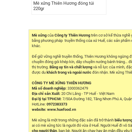
Mè xửng Thiên Hương đóng túi
220gr
Mè xửng
của
Công ty Thiên Hương
trên cơ sở kế thừa nghề
bằng phương pháp truyền thống của xứ Huế, các sản phẩm 
khác.
Để giữ vững nghề truyền thống, Thiên Hương không ngừng đà
chuyền đóng gói khép kín, dây chuyền nướng bánh tráng… đ
thị trường.
Bằng uy tín và chất lượng
và nỗ lực của mình, đặ
được du
khách trong và ngoài nước
đón nhận. Mè xửng Thiên
CÔNG TY MÈ XỬNG THIÊN HƯƠNG
Mã số doanh nghiệp:
3300362479
Địa chỉ sản Xuất:
20 Chi Lăng - TP Huế - Việt Nam
Đại lý tại TPHCM:
7/50A Đường 182, Tăng Nhơn Phú A, Quận
HotLine:
0972383373
website:
www.huefood.vn
Mè xửng là một trong những đặc sản đã trở thành
biểu tượn
ai có mè xửng tức là người đó vừa ở Huế. Người Huế đi vô S
cho người thân
, bạn bè. Người ăn chay hay ăn mặn đều yêu t