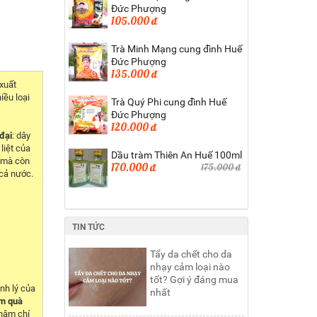
Đức Phượng
105.000 đ
Trà Minh Mạng cung đình Huế
Đức Phượng
135.000 đ
xuất
iều loại
Trà Quý Phi cung đình Huế
Đức Phượng
120.000 đ
 đại
: dây
liệt của
Dầu tràm Thiên An Huế 100ml
 mà còn
170.000 đ
175.000 đ
 cả nước.
TIN TỨC
Tẩy da chết cho da
nhạy cảm loại nào
tốt? Gợi ý đáng mua
nh lý của
nhất
àm quà
Thậm chí