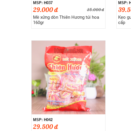
MSP: H037
MSP: 
29.000 đ
39.5
35.000 đ
Mè xửng dòn Thiên Hương túi hoa
Kẹo g
160gr
cấp
MSP: H042
29.500 đ