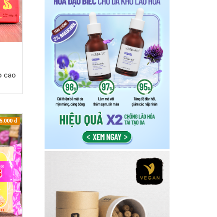
o cao
-5.000
đ