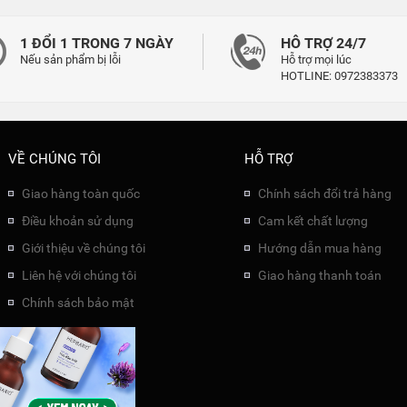
1 ĐỔI 1 TRONG 7 NGÀY
HỖ TRỢ 24/7
Nếu sản phẩm bị lỗi
Hỗ trợ mọi lúc
HOTLINE: 0972383373
VỀ CHÚNG TÔI
HỖ TRỢ
Giao hàng toàn quốc
Chính sách đổi trả hàng
Điều khoản sử dụng
Cam kết chất lượng
Giới thiệu về chúng tôi
Hướng dẫn mua hàng
Liên hệ với chúng tôi
Giao hàng thanh toán
Chính sách bảo mật