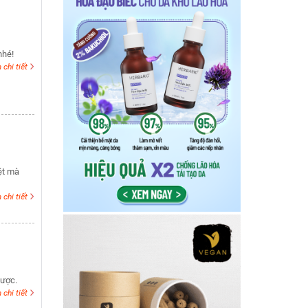
nhé!
chi tiết
ệt mà
chi tiết
được.
chi tiết