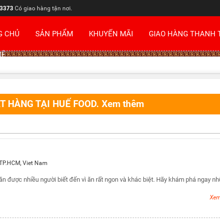
3373
Có giao hàng tận nơi.
G CHỦ
SẢN PHẨM
KHUYẾN MÃI
GIAO HÀNG THANH 
HỆ
T HÀNG TẠI HUẾ FOOD. Xem thêm
TP.HCM
,
Viet Nam
n được nhiều người biết đến vì ăn rất ngon và khác biệt. Hãy khám phá ngay n
Xem 