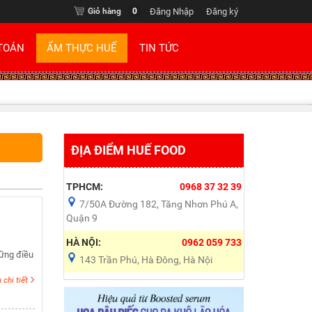
Giỏ hàng
0
Đăng Nhập
Đăng ký
TOÁN
ẨM THỰC HUẾ
TIN TỨC
ĐỊA ĐIỂM HUẾ FOOD
TPHCM:
0968 37 32 39
7/50A Đường 182, Tăng Nhơn Phú A,
Quận 9
HÀ NỘI:
0962 059 733
hững điều
143 Trần Phú, Hà Đông, Hà Nội
chi tiết