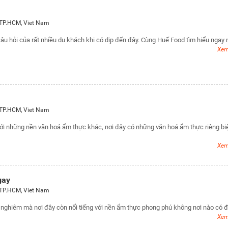
TP.HCM
,
Viet Nam
câu hỏi của rất nhiều du khách khi có dịp đến đây. Cùng Huế Food tìm hiểu ngay 
Xem 
TP.HCM
,
Viet Nam
i những nền văn hoá ẩm thực khác, nơi đây có những văn hoá ẩm thực riêng bi
Xem 
gay
TP.HCM
,
Viet Nam
y nghiêm mà nơi đây còn nổi tiếng với nền ẩm thực phong phú không nơi nào có 
Xem 