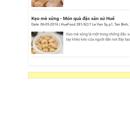
Kẹo mè xửng - Món quà đặc sản xứ Huế
Date:
06-05-2016
|
HueFood
281/62/1 Le Van Sy, p1, Tan Binh
,
Kẹo mè xửng là một trong những đặc sản
tay khéo kéo của người dân nơi đây tạo