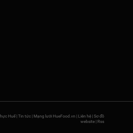
hực Huế
|
Tin tức
|
Mạng lưới HueFood.vn
|
Liên hệ
|
Sơ đồ
website
|
Rss