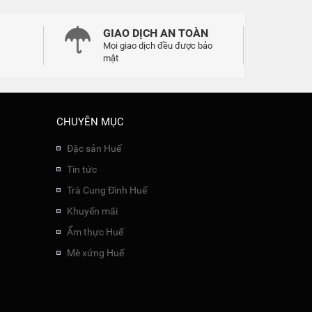
GIAO DỊCH AN TOÀN
Mọi giao dịch đều được bảo
mật
CHUYÊN MỤC
Đặc sản Huế
Tin tức
Trà Cung Đình Huế
Khuyến mãi
Ẩm thực Huế
Mè xửng Huế