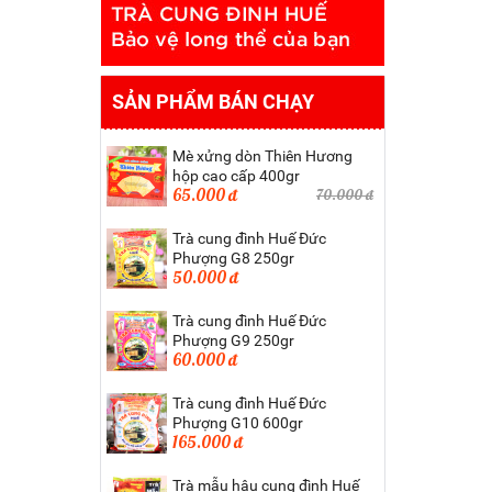
SẢN PHẨM BÁN CHẠY
Mè xửng dòn Thiên Hương
hộp cao cấp 400gr
65.000 đ
70.000 đ
Trà cung đình Huế Đức
Phượng G8 250gr
50.000 đ
Trà cung đình Huế Đức
Phượng G9 250gr
60.000 đ
Trà cung đình Huế Đức
Phượng G10 600gr
165.000 đ
Trà mẫu hậu cung đình Huế