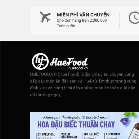
MIỄN PHÍ VẬN CHUYỂN
Cho đơn hàng trên 2.000.000
Toàn quốc
HUEFOOD.VN (Huế Food) là địa chỉ uy tín chuyên cung
cấp các món ăn đặc sản xứ Huế, từ ẩm thực trong cung
đình xưa vô cùng tỉ mỉ đến những món ăn thôn quê dân
dã thường ngày.