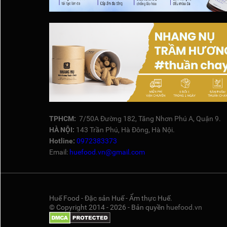
TPHCM:
7/50A Đường 182, Tăng Nhơn Phú A, Quận 9.
HÀ NỘI:
143 Trần Phú, Hà Đông, Hà Nội.
Hotline:
0972383373
Email:
huefood.vn@gmail.com
Huế Food - Đặc sản Huế - Ẩm thực Huế.
© Copyright 2014 - 2026 - Bản quyền
huefood.vn