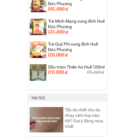
Đức Phượng
105.000 đ
Trà Minh Mạng cung đình Huế
Đức Phượng
135.000 đ
Trà Quý Phi cung đình Huế
Đức Phượng
120.000 đ
Dầu tràm Thiên An Huế 100ml
170.000 đ
175.000 đ
TIN TỨC
Tẩy da chết cho da
nhạy cảm loại nào
tốt? Gợi ý đáng mua
nhất