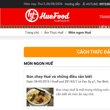
Hôm nay: Thứ 5, 06/08/2026
Hướng dẫn
HOTLINE:
097238
TRAN
LIÊN 
Món ngon Huế
Trang chủ
Ẩm Thực Huế
/
/
CÁCH THỨC ĐẶ
MÓN NGON HUẾ
Bún chay Huế và những điều cần biết
Date:
06-05-2016
|
HueFood
281/62/1 Le Van Sy, p1, Tan Binh
,
Bún chay Huế là một trong những món ă
cần biết về món ăn này nhé.