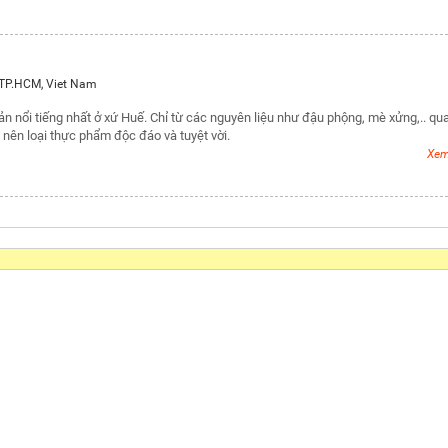
TP.HCM
,
Viet Nam
 nổi tiếng nhất ở xứ Huế. Chỉ từ các nguyên liệu như đậu phộng, mè xửng,.. qu
 nên loại thực phẩm độc đáo và tuyệt vời.
Xem 