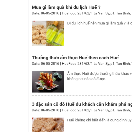
Mua gì làm quà khi du lịch Huế ?
Date:
06-05-2016
|
HueFood
281/62/1 Le Van Sy, p1, Tan Binh
,
Đi du lịch huế nên mua gì làm quà ? là 
Thưởng thức ẩm thực Huế theo cách Huế
Date:
06-05-2016
|
HueFood
281/62/1 Le Van Sy, p1, Tan Binh
,
Ẩm thực Huế được thưởng thức khác vớ
không nơi nào có được.
3 đặc sản cố đô Huế du khách cần khám phá n
Date:
06-05-2016
|
HueFood
281/62/1 Le Van Sy, p1, Tan Binh
,
Huế không chỉ biết đến là cung đình u