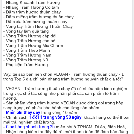
-
Nhang Khoanh Trầm Hương
-
Nhang Trầm Hương Có tăm
-
Dăm trầm hương thuần chay
-
Dăm miếng trầm hương thuần chay
-
Dăm xỉa trầm hương thuần chay
-
Vòng tay Trầm Hương Thuần Chay
-
Vòng tay làm quà tặng
-
Vòng Trầm Hương cặp đôi
-
Vòng Trầm Hương cho bé
-
Vòng Trầm Hương Mix Charm
-
Vòng Trầm Theo Mệnh
-
Vòng Trầm Hương Nam
-
Vòng Trầm Hương Nữ
-
Phụ kiện Trầm Hương
Vậy, tại sao bạn nên chọn VEGAN - Trầm hương thuần chay - 1
trong Top 5 địa chỉ bán nhang trầm hương nguyên chất giá tốt?
- VEGAN - Trầm hương thuần chay đã có nhiều năm kinh nghiệm
trong việc chế tác cũng như phân phối các sản phẩm từ trầm
hương.
- Sản phẩm vòng trầm hương VEGAN được đóng gói trong hộp
sang trọng, có phiếu bảo hành cho từng sản phẩm
-
Miễn phí thay dây
trong vòng 10 năm.
- Chính sách
1 đổi 1 trong vòng 50 ngày
, khách hàng có thể thoải
mái trải nghiệm chất lượng.
-
Giao hàng nhanh trong 2h
miễn phí ở TPHCM, Dĩ An, Biên Hoà,
- Nhận hàng kiểm tra đầy đủ rồi mới thanh toán để đảm bảo đúng