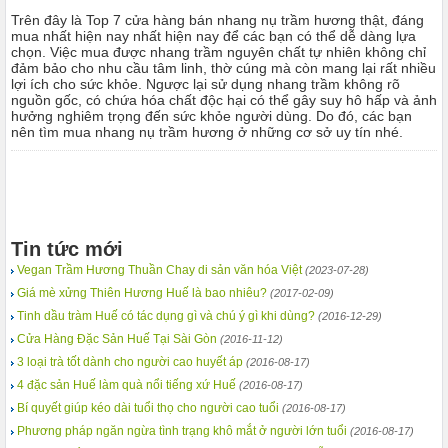
Trên đây là Top 7 cửa hàng bán nhang nụ trầm hương thật, đáng
mua nhất hiện nay nhất hiện nay để các bạn có thể dễ dàng lựa
chọn. Việc mua được nhang trầm nguyên chất tự nhiên không chỉ
đảm bảo cho nhu cầu tâm linh, thờ cúng mà còn mang lại rất nhiều
lợi ích cho sức khỏe. Ngược lại sử dụng nhang trầm không rõ
nguồn gốc, có chứa hóa chất độc hại có thể gây suy hô hấp và ảnh
hưởng nghiêm trọng đến sức khỏe người dùng. Do đó, các bạn
nên tìm mua nhang nụ trầm hương ở những cơ sở uy tín nhé.
Tin tức mới
Vegan Trầm Hương Thuần Chay di sản văn hóa Việt
(2023-07-28)
Giá mè xửng Thiên Hương Huế là bao nhiêu?
(2017-02-09)
Tinh dầu tràm Huế có tác dụng gì và chú ý gì khi dùng?
(2016-12-29)
Cửa Hàng Đặc Sản Huế Tại Sài Gòn
(2016-11-12)
3 loại trà tốt dành cho người cao huyết áp
(2016-08-17)
4 đặc sản Huế làm quà nổi tiếng xứ Huế
(2016-08-17)
Bí quyết giúp kéo dài tuổi thọ cho người cao tuổi
(2016-08-17)
Phương pháp ngăn ngừa tình trạng khô mắt ở người lớn tuổi
(2016-08-17)