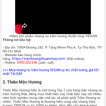
Video sản phẩm nhang nụ trầm hương thuần chay VEGAN
Thông tin liên hệ:
- Địa chỉ: 7/50A Đường 182, P. Tăng Nhơn Phú A, Tp Thủ Đức, TP.
Hồ Chí Minh
- Website bán hàng chính
hãng:
https://tramhuongthuanchay.com/
(Đặt online)
- Hotline:
0903 202 646
(zalo, call)
>>>
Mua nhang nụ trầm hương VEGAN uy tín, chất lượng, giá tốt
nhất TẠI ĐÂY
2. Thiên Mộc Hương
Thiên Mộc Hương hiện là một trong Top 7 cửa hàng bán nhang nụ
trầm hương thật, đáng mua nhất hiện nay nhất hiện nay với nhiều
năm kinh nghiệm trong việc chế tác và phân phối Trầm Hương tự
nhiên. Thiên Mộc Hương là thương hiệu cung cấp nhang trầm
hương TPHCM uy tín 100% tự nhiên, đem đến cho khách hàng