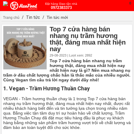
0
Đặt hàng Giao tận nhà
0972383373
/
Tin tức
/
Tin tức mới
Trang chủ
Top 7 cửa hàng bán
nhang nụ trầm hương
thật, đáng mua nhất hiện
nay
29-08-2023 | Lượt xem: 2892
Top 7 cửa hàng bán nhang nụ trầm
hương thật, đáng mua nhất hiện nay
nhất hiện nay là gì? Nên mua nhang nụ
trầm ở đâu chất lượng chắc hẳn là thắc mắc của nhiều người.
Cùng Vegan tìm câu trả lời ngay dưới đây nhé!
1. Vegan - Trầm Hương Thuần Chay
VEGAN - Trầm hương thuần chay là 1 trong Top 7 cửa hàng bán
nhang nụ trầm hương thật, đáng mua nhất hiện nay nhất, được rất
nhiều khách hàng biết đến và tin tưởng lựa chọn trong nhiều năm
qua. Bằng việc tận tâm duy trì sự hoàn hảo về chất lượng, Trầm
Hương Thuần Chay đã đặt mục tiêu hàng đầu là phục vụ khách
hàng bằng những sản phẩm trầm hương vượt trội về chất lượng và
đảm bảo an toàn tuyệt đối cho sức khỏe.