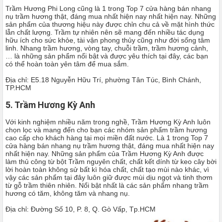
Trầm Hương Phi Long cũng là 1 trong Top 7 cửa hàng bán nhang
nụ trầm hương thật, đáng mua nhất hiện nay nhất hiện nay. Những
sản phẩm của thương hiệu này được chỉn chu cả về mặt hình thức
lẫn chất lượng. Trầm tự nhiên nên sẽ mang đến nhiều tác dụng
hữu ích cho sức khỏe, tài vận phong thủy cũng như đời sống tâm
linh. Nhang trầm hương, vòng tay, chuỗi trầm, trầm hương cảnh,
… là những sản phẩm nổi bật và được yêu thích tại đây, các bạn
có thể hoàn toàn yên tâm để mua sắm.
Địa chỉ: E5.18 Nguyễn Hữu Trí, phường Tân Túc, Bình Chánh,
TP.HCM
5. Trầm Hương Kỳ Anh
Với kinh nghiệm nhiều năm trong nghề, Trầm Hương Kỳ Anh luôn
chọn lọc và mang đến cho bạn các nhóm sản phẩm trầm hương
cao cấp cho khách hàng tại mọi miền đất nước. Là 1 trong Top 7
cửa hàng bán nhang nụ trầm hương thật, đáng mua nhất hiện nay
nhất hiện nay. Những sản phẩm của Trầm Hương Kỳ Anh được
làm thủ công từ bột Trầm nguyên chất, chất kết dính từ keo cây bời
lời hoàn toàn không sử bất kì hóa chất, chất tạo mùi nào khác, vì
vậy các sản phẩm tại đây luôn giữ được mùi dịu ngọt và tinh thơm
từ gỗ trầm thiên nhiên. Nổi bật nhất là các sản phẩm nhang trầm
hương có tăm, không tăm và nhang nụ.
Địa chỉ: Đường Số 10, P. 8, Q. Gò Vấp, Tp.HCM