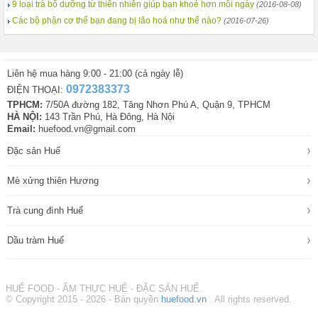
9 loại trà bổ dưỡng từ thiên nhiên giúp bạn khoẻ hơn mỗi ngày
(2016-08-08)
Các bộ phận cơ thể bạn đang bị lão hoá như thế nào?
(2016-07-26)
Liên hệ mua hàng 9:00 - 21:00 (cả ngày lễ)
0972383373
ĐIỆN THOẠI:
TPHCM:
7/50A đường 182, Tăng Nhơn Phú A, Quận 9, TPHCM
HÀ NỘI:
143 Trần Phú, Hà Đông, Hà Nội
Email:
huefood.vn@gmail.com
›
Đặc sản Huế
›
Mè xửng thiên Hương
›
Trà cung đình Huế
›
Dầu tràm Huế
HUẾ FOOD - ẨM THỰC HUẾ - ĐẶC SẢN HUẾ.
© Copyright 2015 - 2026 - Bản quyền
huefood.vn
. All rights reserved.