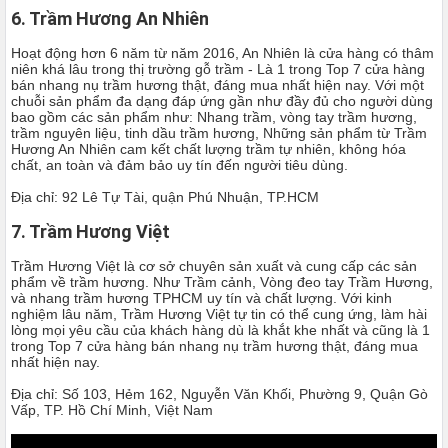
6. Trầm Hương An Nhiên
Hoạt động hơn 6 năm từ năm 2016, An Nhiên là cửa hàng có thâm
niên khá lâu trong thị trường gỗ trầm - Là 1 trong Top 7 cửa hàng
bán nhang nụ trầm hương thật, đáng mua nhất hiện nay. Với một
chuỗi sản phẩm đa dạng đáp ứng gần như đầy đủ cho người dùng
bao gồm các sản phẩm như: Nhang trầm, vòng tay trầm hương,
trầm nguyên liệu, tinh dầu trầm hương, Những sản phẩm từ Trầm
Hương An Nhiên cam kết chất lượng trầm tự nhiên, không hóa
chất, an toàn và đảm bảo uy tín đến người tiêu dùng.
Địa chỉ: 92 Lê Tự Tài, quận Phú Nhuận, TP.HCM
7. Trầm Hương Việt
Trầm Hương Việt là cơ sở chuyên sản xuất và cung cấp các sản
phẩm về trầm hương. Như Trầm cảnh, Vòng đeo tay Trầm Hương,
và nhang trầm hương TPHCM uy tín và chất lượng. Với kinh
nghiệm lâu năm, Trầm Hương Việt tự tin có thể cung ứng, làm hài
lòng mọi yêu cầu của khách hàng dù là khắt khe nhất và cũng là 1
trong Top 7 cửa hàng bán nhang nụ trầm hương thật, đáng mua
nhất hiện nay.
Địa chỉ: Số 103, Hẻm 162, Nguyễn Văn Khối, Phường 9, Quận Gò
Vấp, TP. Hồ Chí Minh, Việt Nam